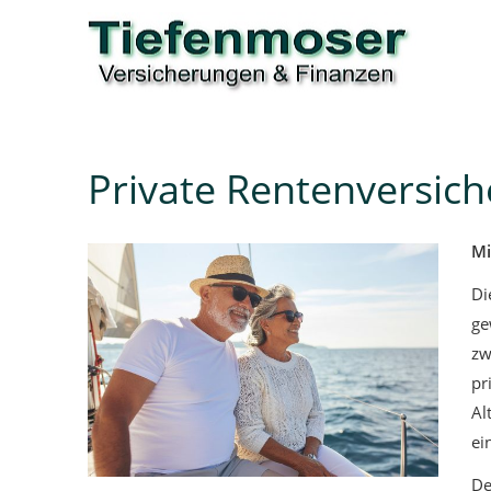
Private Rentenversic
Mi
Di
ge
zw
pr
Al
ei
De