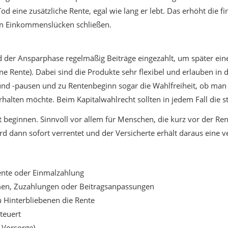
d eine zusätzliche Rente, egal wie lang er lebt. Das erhöht die fi
nn Einkommenslücken schließen.
 der Ansparphase regelmäßig Beiträge eingezahlt, um später ei
ente). Dabei sind die Produkte sehr flexibel und erlauben in d
nd -pausen und zu Rentenbeginn sogar die Wahlfreiheit, ob man 
rhalten möchte. Beim Kapitalwahlrecht sollten in jedem Fall die s
 beginnen. Sinnvoll vor allem für Menschen, die kurz vor der Re
d dann sofort verrentet und der Versicherte erhält daraus eine v
ente oder Einmalzahlung
hmen, Zuzahlungen oder Beitragsanpassungen
n Hinterbliebenen die Rente
teuert
-Vorsorge)