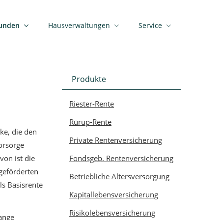
kunden
Hausverwaltungen
Service
Produkte
Riester-Rente
Rürup-Rente
ke, die den
Private Rentenversicherung
orsorge
on ist die
Fondsgeb. Rentenversicherung
 geförderten
Betriebliche Altersversorgung
ls Basisrente
Kapitallebensversicherung
Risikolebensversicherung
lange